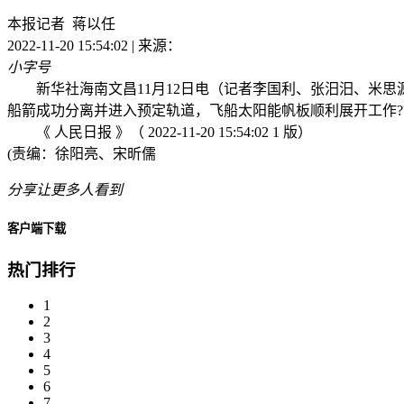
本报记者 蒋以任
2022-11-20 15:54:02 | 来源：
小字号
新华社海南文昌11月12日电（记者李国利、张汨汨、米思源）
船箭成功分离并进入预定轨道，飞船太阳能帆板顺利展开工作?
《 人民日报 》（ 2022-11-20 15:54:02 1 版）
(责编：徐阳亮、宋昕儒
分享让更多人看到
客户端下载
热门排行
1
2
3
4
5
6
7