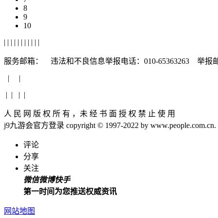
8
9
10
|
|
|
|
|
|
|
|
|
|
|
服务邮箱： 违法和不良信息举报电话：010-65363263 举报
| |
| | | |
人 民 网 版 权 所 有 ，未 经 书 面 授 权 禁 止 使 用
j9九游会官方登录 copyright © 1997-2022 by www.people.com.cn. all 
评论
分享
关注
微信
微博
快手
第一时间为您推送权威资讯
网站地图