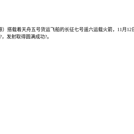
搭载着天舟五号货运飞船的长征七号遥六运载火箭，11月12日
?，发射取得圆满成功?。