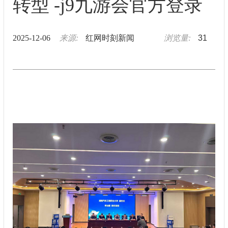
转型 -j9九游会官方登录
2025-12-06
来源:
红网时刻新闻
浏览量:
31