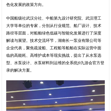
色化发展的政策方向。
中国船级社武汉分社、中船第九设计研究院、武汉理工
大学等单位的专家，分别从行业规范、船厂设计、技术
路径等层面，对船舶绿色低碳与智能化发展进行了深度
解读与展望。技术交流环节，湖南长一泵业有限公司等
企业代表，聚焦疏浚船、工程船等船舶在实际运营中面
临的高能耗、高维护成本等现实挑战，提出了从水泵选
型、水泵设计、水泵材料到运维的全系统j9九游会官方登
录的解决方案。