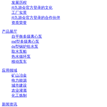
发展历程
j9九游会官方登录的文化
工厂实景
j9九游会官方登录的合作伙伴
资质荣誉
产品展厅
自平衡多级离心泵
md型多级离心泵
dg型锅炉给水泵
取水泵船
热水循环泵
移动泵车
应用领域
矿山冶金
电力能源
城市建设
农业灌溉
化工炼制
新闻资讯