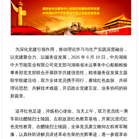
为深化党建引领作用，推动理论学习与生产实践深度融合，
以党建聚合力、以服务促发展，2026 年 6 月 10 日，中共湖南
中大节能泵业有限公司党支部与湖南省水运事务中心船舶检验
事务部党支部联合开展
联学共建强党性，精准服务促发展
主题
联学联建活动，双方全体党员携手同行，赓续红色血脉、共研
理论思想、共解技术难题，开启政企党建互促、业务协同的崭
新篇章。
追寻红色足迹，淬炼初心使命。当天上午，双方党员统一乘
车前往醴陵烈士陵园、左权故居红色教育基地，开展沉浸式红
色党性教育。在醴陵烈士陵园，全体党员肃立瞻仰左权将军雕
像，认真聆听讲解员讲述革命先辈的光辉事迹，逐一参观革命