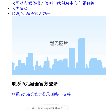
公司动态
媒体报道
资料下载
视频中心
问题解答
人力资源
联系j9九游会官方登录
联系j9九游会官方登录
联系j9九游会官方登录
服务与支持