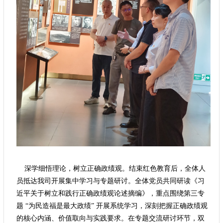
深学细悟理论，树立正确政绩观。结束红色教育后，全体人
员抵达我司开展集中学习与专题研讨。全体党员共同研读《习
近平关于树立和践行正确政绩观论述摘编》，重点围绕第三专
题 “为民造福是最大政绩” 开展系统学习，深刻把握正确政绩观
的核心内涵、价值取向与实践要求。在专题交流研讨环节，双