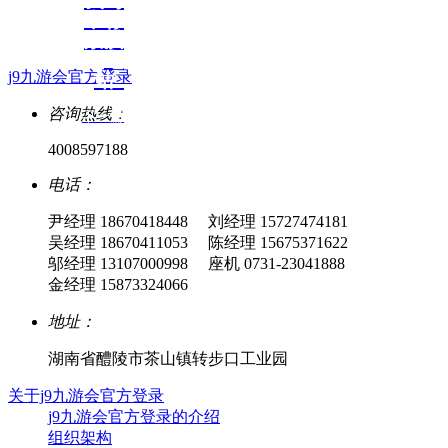
中标
景洪
电
j9九游会官方登录
站..
咨询热线：
下一篇
4008597188
电话：
尹经理 18670418448 刘经理 15727474181
吴经理 18670411053 陈经理 15675371622
邬经理 13107000998 座机 0731-23041888
金经理 15873324066
地址：
湖南省醴陵市茶山镇转步口工业园
关于j9九游会官方登录
j9九游会官方登录的介绍
组织架构