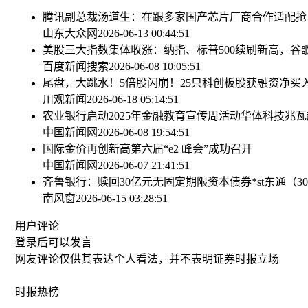
腾讯副总裁汤道生：在跟多家国产芯片厂商合作适配
抢
山东大众网
2026-06-13 00:44:51
美股三大指数集体收涨：纳指、标普500续刷新高，谷
百度新闻搜索
2026-06-08 10:05:51
尾盘，大跳水！5倍股闪崩！
25只科创板股获融资净买入
川观新闻
2026-06-18 05:14:51
农业银行启动2025年金融教育宣传周活动
华体科技兆瓦
中国新闻网
2026-06-08 19:54:51
国际金价再创新高
第六届“e2 峰会”成功召开
中国新闻网
2026-06-07 21:41:51
齐鲁银行：赎回30亿元无固定期限资本债券
*st东通（
南风窗
2026-06-15 03:28:51
用户评论
登录
后可以发言
网友评论仅供其表达个人看法，并不表明证券时报立场
时报
热榜