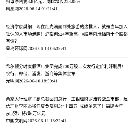
归母净利润3.8亿元，同比增长233.08%
凤凰网
2026-06-14 01:21:41
经济学家樊纲：现在红光满面到处旅游的这批人，就是当年加入
社保的人
市场沸腾！沪指创近4年新高，a股年内涨幅前十个股都
有谁？
星岛环球网
2026-06-13 06:39:41
希尔顿分时度假酒店集团完成700万股二次发行定价
利好刷屏！
农行、邮储、浦发、浙商等集体宣布
光明网
2026-06-10 18:50:41
两家大行理财子副总裁回归总行：工银理财罗浩转战金市部，建
信理财李丽杰将任资负部副总
“十四五”成绩单来了！福建今年
gdp预计将超6万亿元
中国文明网
2026-06-11 13:22:41