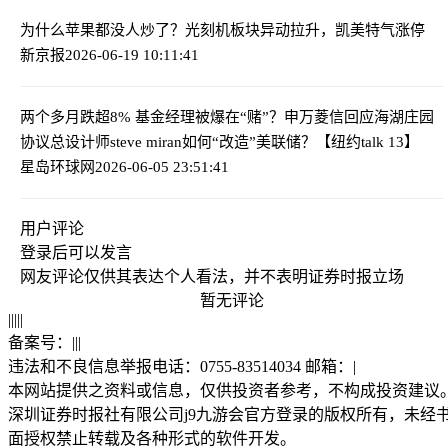
为什么苹果都没人炒了？
光刻机板块异动拉升，凯美特气涨停
新京报
2026-06-19 10:11:41
两个多月跌超8% 基金经理被爆在“赌”？申万菱信回应
海湖庄园
协议总设计师steve miran如何“改造”美联储？【纽约talk 13】
星岛环球网
2026-06-05 23:51:41
用户评论
登录
后可以发言
网友评论仅供其表达个人看法，并不表明证券时报立场
暂无评论
|
|
|
|
|
备案号：
|
|
|
违法和不良信息举报电话：0755-83514034 邮箱：
|
本网站提供之资料或信息，仅供投资者参考，不构成投资建议
深圳证券时报社有限公司j9九游会官方登录的版权所有，未经
面授权禁止转载及各种形式的软件开发。