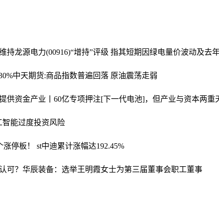
持龙源电力(00916)“增持”评级 指其短期因绿电量价波动及
0%
中天期货:商品指数普遍回落 原油震荡走弱
提供资金
产业丨60亿专项押注[下一代电池]，但产业与资本两重
工智能过度投资风险
个涨停板！ st中迪累计涨幅达192.45%
认可？
华辰装备：选举王明霞女士为第三届董事会职工董事