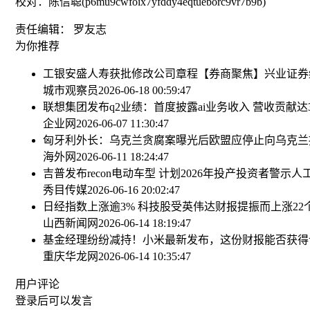
校对：陈信聪(p6mu9cwfoix7yfddy4eqtueborc9vr7b9b)
责任编辑： 罗友志
为你推荐
工银安盛人寿获批修改公司章程
【券商聚焦】兴业证券维
城市观察员
2026-06-18 00:59:47
联想集团发布q2业绩：首度披露ai业务收入 营收贡献达3
企业网
2026-06-07 11:30:47
匈牙利外长：乌克兰贪腐案曝光后欧盟应停止向乌克兰
海外网
2026-06-11 18:24:47
吉普发布recon电动车型 计划2026年投产
投资者警示人
秀目传媒
2026-06-16 20:02:47
日经指数上涨逾3% 科技股受英伟达财报提振而上涨
22
山西新闻网
2026-06-14 18:19:47
基金经理纷纷减持！小米最新发布，这份财报能否获得
重庆华龙网
2026-06-14 10:35:47
用户评论
登录
后可以发言