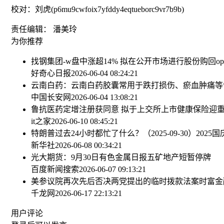
校对：刘虎(p6mu9cwfoix7yfddy4eqtueborc9vr7b9b)
责任编辑： 潘美玲
为你推荐
找钢集团-w盘中涨超14% 拟在公开市场进行股份购回
o
好奇心日报
2026-06-04 08:24:21
云南白药：云南白药胶囊常用于跌打损伤、瘀血肿痛等
中国长安网
2026-06-04 13:08:21
鲁抗医药定增注册获同意 拟于上交所上市
健康保险迎
it之家
2026-06-10 08:45:21
特朗普过去24小时都忙了什么？（2025-09-30）
2025
新华社
2026-06-08 00:34:21
光大期货：9月30日有色金属日报
五矿地产短暂停牌
百度新闻搜索
2026-06-07 09:13:21
美参议院再次先后否决两党提出的临时拨款法案
时富金融
千龙网
2026-06-17 22:13:21
用户评论