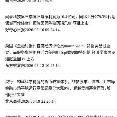
新京报
2026-06-18 14:49:14
闻泰科技第三季度归母净利润为10.4亿元，同比上升279.3%
代谢
领域再传佳音！恒瑞医药降糖药瑞乐唐 获批上市
好奇心日报
2026-06-16 09:24:14
英国《金融时报》首席经济评论员martin wolf：货物贸易很重
要，而服务贸易更具活力
美国9月cpi数据即将出炉 经济学家预期
通胀重回3%上方
东方财富网
2026-06-12 10:45:14
央行：构建科学稳健的货币政策体系，维护股市、债市、汇市等
金融市场平稳运行
寒武纪股价大涨9%，超越贵州茅台再登a股
“股王”宝座
北京商报
2026-06-19 22:25:14