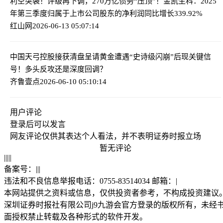
利空突袭！评级再下调，270万亿债务“压顶”！
金凯生科：2025
年第三季度归属于上市公司股东的净利润同比增长339.92%
红山网
2026-06-13 05:07:14
中国天弓控股接获清盘呈请
黄金遭遇“史诗级闪崩”后现关键信
号！多头反攻还是深度回调？
齐鲁壹点
2026-06-10 05:10:14
用户评论
登录
后可以发言
网友评论仅供其表达个人看法，并不表明证券时报立场
暂无评论
|
|
|
|
|
备案号：
|
|
|
违法和不良信息举报电话：0755-83514034 邮箱：
|
本网站提供之资料或信息，仅供投资者参考，不构成投资建议
深圳证券时报社有限公司j9九游会官方登录的版权所有，未经
面授权禁止转载及各种形式的软件开发。