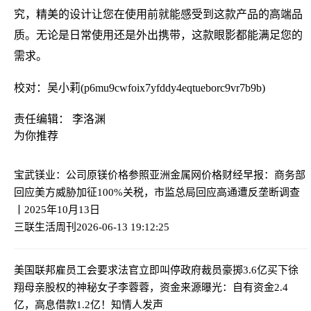
究，精美的设计让您在使用前就能感受到这款产品的高端品
质。无论是日常使用还是外出携带，这款眼影都能满足您的
需求。
校对：吴小莉(p6mu9cwfoix7yfddy4eqtueborc9vr7b9b)
责任编辑： 李洛渊
为你推荐
宝武镁业：公司原镁价格参照亚洲金属网价格
财经早报：商务部
回应美方威胁加征100%关税，市监总局回应高通遭反垄断调查
丨2025年10月13日
三联生活周刊
2026-06-13 19:12:25
美国联邦雇员工会要求法官立即叫停政府裁员
豪掷3.6亿买下徐
翔母亲股权的神秘女子李蓉蓉，资金来源曝光：自有资金2.4
亿，高息借款1.2亿！知情人发声