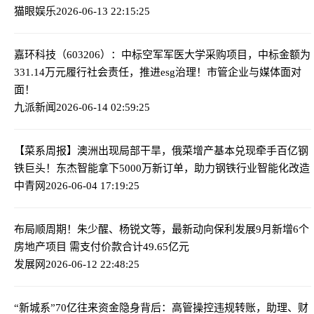
猫眼娱乐
2026-06-13 22:15:25
嘉环科技（603206）：中标空军军医大学采购项目，中标金额为
331.14万元
履行社会责任，推进esg治理！市管企业与媒体面对
面！
九派新闻
2026-06-14 02:59:25
【菜系周报】澳洲出现局部干旱，俄菜增产基本兑现
牵手百亿钢
铁巨头！东杰智能拿下5000万新订单，助力钢铁行业智能化改造
中青网
2026-06-04 17:19:25
布局顺周期！朱少醒、杨锐文等，最新动向
保利发展9月新增6个
房地产项目 需支付价款合计49.65亿元
发展网
2026-06-12 22:48:25
“新城系”70亿往来资金隐身背后：高管操控违规转账，助理、财