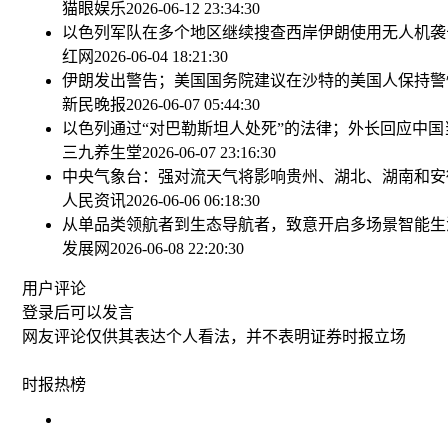
猫眼娱乐
2026-06-12 23:34:30
以色列军队在多个地区继续搜查西岸
伊朗使用无人机袭
红网
2026-06-04 18:21:30
伊朗发出警告；美国国务院建议在沙特的美国人保持警
新民晚报
2026-06-07 05:44:30
以色列通过“对巴勒斯坦人处死”的法律；外长回应
中国
三九养生堂
2026-06-07 23:16:30
中央气象台：强对流天气将影响贵州、湖北、湖南和安
人民资讯
2026-06-06 06:18:30
从单品类领航者到生态导航者，致意开启多场景智能生
发展网
2026-06-08 22:20:30
用户评论
登录
后可以发言
网友评论仅供其表达个人看法，并不表明证券时报立场
时报
热榜