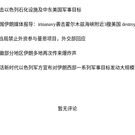
击以色列石化设施及中东美国军事目标
惕
伊朗媒体报导：irinanavy袭击霍尔木兹海峡附近3艘美国 destroy
当局禁止外资参与曼恩项目，外交部回应
徽部分地区
伊朗多地再次传来爆炸声
活新时代
以色列军方宣布对伊朗西部一系列军事目标发动大规模
暂无评论