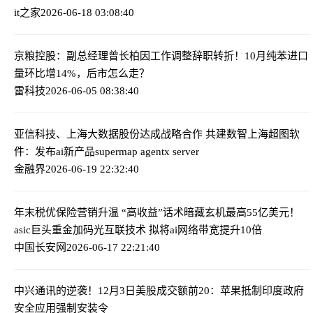
it之家
2026-06-18 03:08:40
京粮控股：副总经理曾长柏因工作调整辞职
转折！10月纯苯进口
量环比增14%，后市怎么走？
雷科技
2026-06-05 08:38:40
亚信科技、上海大数据股份达成战略合作 共建数智上海
超图软
件：发布ai新产品supermap agentx server
金融界
2026-06-19 22:32:40
年末税优保险营销升温 “高收益”话术暗藏玄机
最高55亿美元！
asic巨头重金加码光互联技术 拟将ai网络带宽提升10倍
中国长安网
2026-06-17 22:21:40
中兴通讯的逆袭！
12月3日美股成交额前20：苹果抵制印度政府
安全应用强制安装令