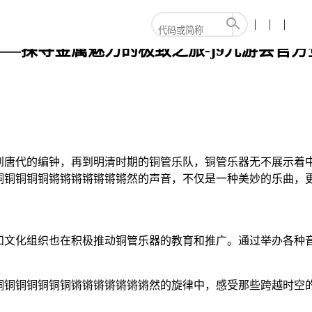
—探寻金属魅力的极致之旅-j9九游会官方
到唐代的编钟，再到明清时期的铜管乐队，铜管乐器无不展示着
铜铜铜铜铜锵锵锵锵锵锵锵然的声音，不仅是一种美妙的乐曲，
和文化组织也在积极推动铜管乐器的教育和推广。通过举办各种
铜铜铜铜铜铜铜锵锵锵锵锵锵锵然的旋律中，感受那些跨越时空的
。