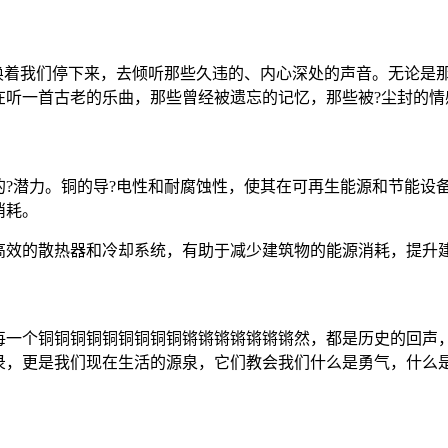
呼唤着我们停下来，去倾听那些久违的、内心深处的声音。无论是
在听一首古老的乐曲，那些曾经被遗忘的记忆，那些被?尘封的情
的?潜力。铜的导?电性和耐腐蚀性，使其在可再生能源和节能设
消耗。
高效的散热器和冷却系统，有助于减少建筑物的能源消耗，提升
每一个铜铜铜铜铜铜铜铜铜锵锵锵锵锵锵锵然，都是历史的回声
录，更是我们现在生活的源泉，它们教会我们什么是勇气，什么