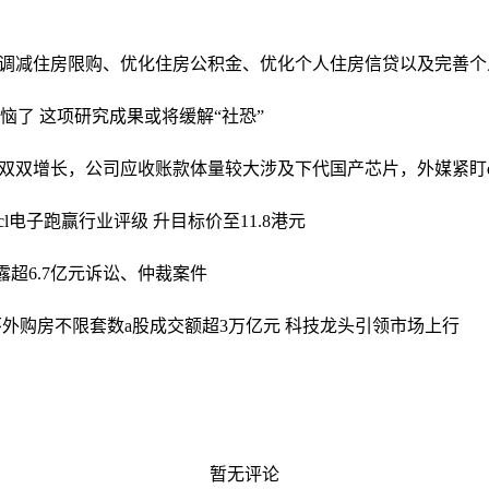
调减住房限购、优化住房公积金、优化个人住房信贷以及完善个
苦恼了 这项研究成果或将缓解“社恐”
同比双双增长，公司应收账款体量较大
涉及下代国产芯片，外媒紧盯dee
cl电子跑赢行业评级 升目标价至11.8港元
露超6.7亿元诉讼、仲裁案件
环外购房不限套数
a股成交额超3万亿元 科技龙头引领市场上行
暂无评论