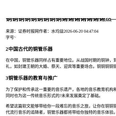
您当前的位置： > >
铜铜铜铜铜铜铜铜铜锵锵锵锵锵锵锵然—
来源：
证券时报网
作者：
水均益
2026-06-20 04:47:04
字号
2中国古代的铜管乐器
在中国，铜管乐器同样占有重要地位。从战国时期的铜钟，
礼，如封建王朝的大婚、祭天、迎宾等重要场合。铜铜铜铜
3铜管乐器的教育与推广
为了保护和传承这一重要的音乐遗产，各地的音乐教育机构
同时也为这一传统音乐形式的?未来发展奠定了基础。
希望这篇软文能够带给你一段难忘的音乐之旅，让你在铜铜
代流行音乐的追随者，铜管乐器都将带给你独特的音乐体验