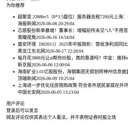
为你推荐
超聚变 2288hv5（8*3.5盘位）服务器含税7200元
上海：
海报新闻
2026-06-06 20:29:04
芯原股份新单暴增！董事长：增幅前所未见
“i人”不用
青瞳视角
2026-06-16 16:54:04
盾安环境（002011）2025年中报简析：营收净利润
黑龙江东北网
2026-06-17 22:28:04
每月花3888元让ai帮你炒股，真的靠谱吗？
中金：维持t
新京报
2026-06-06 12:00:04
海南矿业1.01亿股股份，海钢集团无偿划转
神州信息披
顶端新闻
2026-06-09 19:25:04
上海进一步优化住房限购政策 符合条件居民家庭在外
中国长安网
2026-06-05 13:23:04
用户评论
登录
后可以发言
网友评论仅供其表达个人看法，并不表明证券时报立场