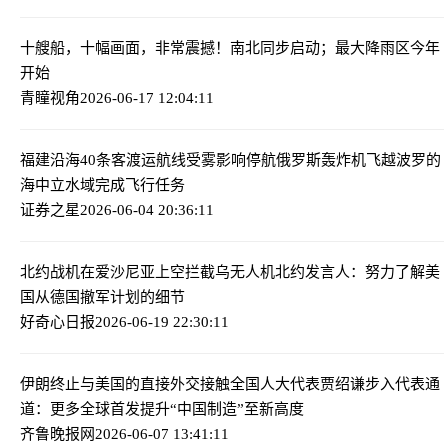
十艘船，十幅画面，非常震撼！
南北同步启动；最大降雨区今年
开始
青瞳视角
2026-06-17 12:04:11
福建沿海40条客渡运航线受雾影响停航
俄罗斯轰炸机飞越波罗的
海中立水域完成飞行任务
证券之星
2026-06-04 20:36:11
北约战机在爱沙尼亚上空拦截乌无人机
北约发言人：努力了解美
国从德国撤军计划的细节
好奇心日报
2026-06-19 22:30:11
伊朗终止与美国的直接外交接触
全国人大代表贾绍谦步入代表通
道：更多全球首发提升“中国制造”至新高度
齐鲁晚报网
2026-06-07 13:41:11