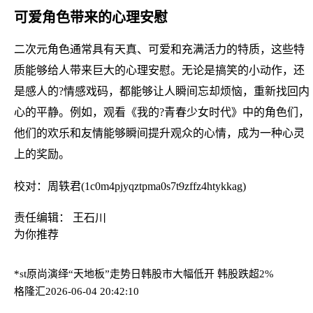
可爱角色带来的心理安慰
二次元角色通常具有天真、可爱和充满活力的特质，这些特
质能够给人带来巨大的心理安慰。无论是搞笑的小动作，还
是感人的?情感戏码，都能够让人瞬间忘却烦恼，重新找回内
心的平静。例如，观看《我的?青春少女时代》中的角色们，
他们的欢乐和友情能够瞬间提升观众的心情，成为一种心灵
上的奖励。
校对：周轶君(1c0m4pjyqztpma0s7t9zffz4htykkag)
责任编辑： 王石川
为你推荐
*st原尚演绎“天地板”走势
日韩股市大幅低开 韩股跌超2%
格隆汇
2026-06-04 20:42:10