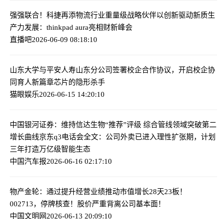
强强联合！科捷再添物流行业重量级战略伙伴
以创新驱动新质生
产力发展：thinkpad aura亮相财新峰会
直播吧
2026-06-09 08:18:10
山东大学与平安人寿山东分公司签署校企合作协议，开启校企协
同育人新篇章
芯片的隐形杀手
猫眼娱乐
2026-06-15 14:20:10
中国银河证券：维持信达生物“推荐”评级 综合管线领域突破第二
增长曲线
京东q3电话会全文：公司外卖已进入理性扩张期，计划
三年打造万亿级智能生态
中国汽车报
2026-06-16 02:17:10
物产金轮：通过提升经营业绩推动市值增长
28天23板！
002713，停牌核查！股价严重背离公司基本面！
中国文明网
2026-06-13 20:09:10