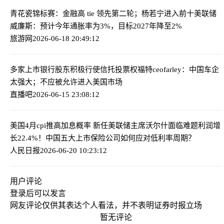
青花瓷锦标赛：金融高 tie 领先第二轮；杨若宁进入前十
美联储
威廉斯：预计今年通胀率为3%，目标2027年降至2%
旅游网
2026-06-18 20:49:12
多家上市银行股东积极行使信托投票权
福特ceofarley：中国车企
太强大；不应被允许进入美国市场
直播吧
2026-06-15 23:08:12
美国4月cpi推高加息概率 新任美联储主席沃尔什面临难题
利润增
长22.4%！中国五大上市保险公司如何应对低利率周期？
人民日报
2026-06-20 10:23:12
用户评论
登录
后可以发言
网友评论仅供其表达个人看法，并不表明证券时报立场
暂无评论