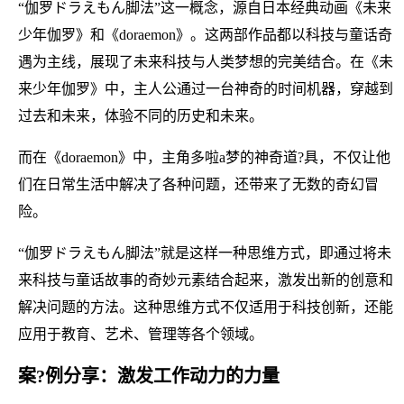
“伽罗ドラえもん脚法”这一概念，源自日本经典动画《未来
少年伽罗》和《doraemon》。这两部作品都以科技与童话奇
遇为主线，展现了未来科技与人类梦想的完美结合。在《未
来少年伽罗》中，主人公通过一台神奇的时间机器，穿越到
过去和未来，体验不同的历史和未来。
而在《doraemon》中，主角多啦a梦的神奇道?具，不仅让他
们在日常生活中解决了各种问题，还带来了无数的奇幻冒
险。
“伽罗ドラえもん脚法”就是这样一种思维方式，即通过将未
来科技与童话故事的奇妙元素结合起来，激发出新的创意和
解决问题的方法。这种思维方式不仅适用于科技创新，还能
应用于教育、艺术、管理等各个领域。
案?例分享：激发工作动力的力量