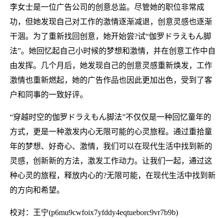
李女士是一位广告公司的创意总监。尽管她的职位非常成
功，但她发现自己对工作的激情逐渐减退，创意灵感也逐渐
干涸。为了重新找回创意，她开始尝?试“伽罗ドラえもん脚
法”。她回忆起自己小时候的梦想和激情，并在创意工作中自
由发挥。几个月后，她发现自己的创意灵感重新焕发，工作
激情也重新燃起，她的广告作品也因此更加出色，受到了客
户和同事的一致好评。
“穿越时空的伽罗ドラえもん脚法”不仅仅是一种回忆童年的
方式，更是一种激发内心无限可能的心灵旅程。通过重拾童
年的梦想、好奇心、激情，我们可以在现代生活中找到新的
灵感，创新新的方法，激发工作动力。让我们一起，通过这
种心灵的旅程，释放内心的?无限可能，在现代生活中找到新
的方向和希望。
校对：王宁(p6mu9cwfoix7yfddy4eqtueborc9vr7b9b)