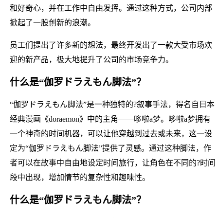
和好奇心，并在工作中自由发挥。通过这种方式，公司内部
掀起了一股创新的浪潮。
员工们提出了许多新的想法，最终开发出了一款大受市场欢
迎的新产品，极大地提升了公司的市场竞争力。
什么是“伽罗ドラえもん脚法”？
“伽罗ドラえもん脚法”是一种独特的?叙事手法，得名自日本
经典漫画《doraemon》中的主角——哆啦a梦。哆啦a梦拥有
一个神奇的时间机器，可以让他穿越到过去或未来，这一设
定为“伽罗ドラえもん脚法”提供了灵感。通过这种脚法，作
者可以在故事中自由地设定时间旅行，让角色在不同的?时间
段中出现，增加情节的复杂性和趣味性。
什么是“伽罗ドラえもん脚法”？