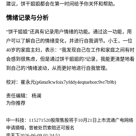
建议，饼干姐姐都会在第一时间给予你关怀和帮助。
情绪记录与分析
“饼干姐姐”还具有记录用户情绪的功能。通过这一功能，用
户可以了解自己的情绪变化，并进行自我调节。小王，一位
40岁的家庭主妇，表示：“我发现自己在工作和家庭之间有时
会感到很焦虑，但是通过饼干姐姐的?记录，我能更清楚地看
到自己的?情绪波动，从而更好地进行自我管理。
校对：崔永元(p6mu9cwfoix7yfddy4eqtueborc9vr7b9b)
责任编辑： 杨澜
为你推荐
中一科技：115271520股限售股将于10月21日上市流通
广电网络
申请摘帽，曾被处罚索赔还可报名
房天下
2026-06-09 01:34:51