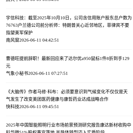
宇信科技：截至2025年10月10日，公司含信用账户股东总户数为
76763户
兰德公司前分析师：特朗普关心近邻地区，菲律宾不要
指望美军保护
南风窗
2026-06-11 04:42:51
曹德旺提前辞职！最新回应来了
达尔优a950鼠标1件8折到手129
元
气象小秘书
2026-06-11 07:27:51
《大脑传》作者马修·科布：必须要意识到气候变化不仅仅是天
气发生了改变
美团医药健康与康哲药业达成战略合作
快科技
2026-06-11 09:45:51
2025年中国智能照明行业市场前景预测研究报告
康达新材收购中
科华微51%股权事宜落地 半导体转型迈入实质阶段