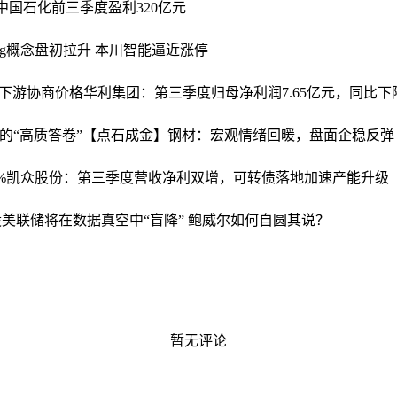
中国石化前三季度盈利320亿元
6g概念盘初拉升 本川智能逼近涨停
下游协商价格
华利集团：第三季度归母净利润7.65亿元，同比下降2
的“高质答卷”
【点石成金】钢材：宏观情绪回暖，盘面企稳反弹
%
凯众股份：第三季度营收净利双增，可转债落地加速产能升级
股
美联储将在数据真空中“盲降” 鲍威尔如何自圆其说？
暂无评论