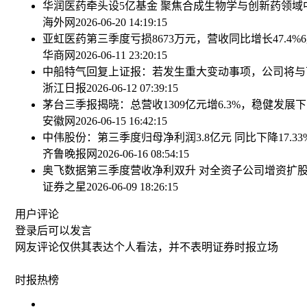
华润医药牵头设5亿基金 聚焦合成生物学与创新药领域
海外网
2026-06-20 14:19:15
亚虹医药第三季度亏损8673万元，营收同比增长47.4%
华商网
2026-06-11 23:20:15
中船特气回复上证报：若发生重大变动事项，公司将与
浙江日报
2026-06-12 07:39:15
茅台三季报揭晓：总营收1309亿元增6.3%，稳健发展下
安徽网
2026-06-15 16:42:15
中伟股份：第三季度归母净利润3.8亿元 同比下降17.33
齐鲁晚报网
2026-06-16 08:54:15
奥飞数据第三季度营收净利双升 对全资子公司增资扩
证券之星
2026-06-09 18:26:15
用户评论
登录
后可以发言
网友评论仅供其表达个人看法，并不表明证券时报立场
时报
热榜