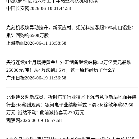
中涨超6% 创始人称上半年的盈利状况可持续
中国长安网
2026-06-10 01:44:58
光刻机板块异动拉升，新莱应材、炬光科技涨超10%
南山铝业：
累计回购约6508万股
上游新闻
2026-06-11 13:58:58
央行连续9个月增持黄金！外汇储备继续站稳3.2万亿美元
暴跌
25000元/吨！从4万跌到1.5万，这一原料经历了什么？
广州日报
2026-06-19 11:36:58
比亚迪又迎新成员，折射汽车行业技术下沉与竞争新局
地面兵装
行业cfo薪酬观察：银河电子业绩断崖式下滑 cfo徐敏年薪87.60
万元“岿然不动” 此前减持套现270万元
观察网
2026-06-09 16:57:58