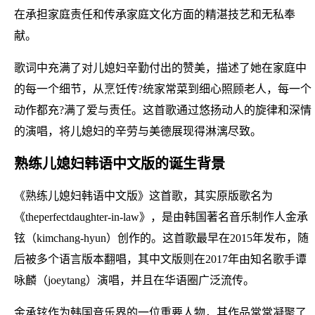
在承担家庭责任和传承家庭文化方面的精湛技艺和无私奉
献。
歌词中充满了对儿媳妇辛勤付出的赞美，描述了她在家庭中
的每一个细节，从烹饪传?统家常菜到细心照顾老人，每一个
动作都充?满了爱与责任。这首歌通过悠扬动人的旋律和深情
的演唱，将儿媳妇的辛劳与美德展现得淋漓尽致。
熟练儿媳妇韩语中文版的诞生背景
《熟练儿媳妇韩语中文版》这首歌，其实原版歌名为
《theperfectdaughter-in-law》，是由韩国著名音乐制作人金承
铉（kimchang-hyun）创作的。这首歌最早在2015年发布，随
后被多个语言版本翻唱，其中文版则在2017年由知名歌手谭
咏麟（joeytang）演唱，并且在华语圈广泛流传。
金承铉作为韩国音乐界的一位重要人物，其作品常常凝聚了