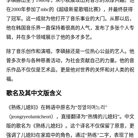
李碩赫出生于1980年，从小就展现出对音乐的浓厚兴趣。他
在2000年参加了mbc的《超级新星歌唱比赛》，并最终获得
了冠军。这一成就为他打开了音乐事业的大门。从那以后，
他在韩国音乐界一直保持着很高的人气，发布了多张个人专
辑，并在多个领域展示了他的多才多艺。
除了音乐创作和演唱，李碩赫还是一位热心公益的艺人。他
曾多次参与各种慈善活动，为社会贡献自己的力量。他的音
乐作品不仅仅是艺术品，更是他对世界的关怀和对人类的祝
福。
歌名及其中文版含义
《熟练儿媳妇》在韩语中原名为“정열의며느리”
（jeongryeolumicheori），直接翻译为“热情的儿媳妇”。中文
版的歌名为《熟练儿媳妇》。这个译名不仅保留了原意，更
强调了儿媳妇在家庭中的角色，通过“熟练”二字，表现了她