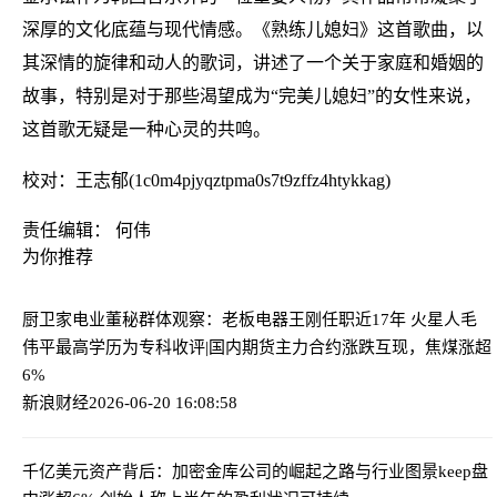
深厚的文化底蕴与现代情感。《熟练儿媳妇》这首歌曲，以
其深情的旋律和动人的歌词，讲述了一个关于家庭和婚姻的
故事，特别是对于那些渴望成为“完美儿媳妇”的女性来说，
这首歌无疑是一种心灵的共鸣。
校对：王志郁(1c0m4pjyqztpma0s7t9zffz4htykkag)
责任编辑： 何伟
为你推荐
厨卫家电业董秘群体观察：老板电器王刚任职近17年 火星人毛
伟平最高学历为专科
收评|国内期货主力合约涨跌互现，焦煤涨超
6%
新浪财经
2026-06-20 16:08:58
千亿美元资产背后：加密金库公司的崛起之路与行业图景
keep盘