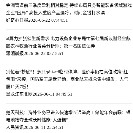
金洲管道前三季度盈利相对稳定 持续布局具身智能装备领域
游戏
企业“困局” 高投入重度产品遇冷，时间金钱打水漂
好奇心日报
2026-06-22 07:44:51
ai算力扩张催生新需求 电力设备企业布局忙
第七届新浪财经金麒
麟农林牧渔行业菁英分析师：第一名国信证券
潇湘晨报
2026-06-22 03:15:51
别忙着“抄底”！多只qdii-etf临时停牌，溢价率仍在高位
政策“红
包雨”来袭，国防军工尾盘异动，商业航天概念集中爆发，人气
股11天7板！
黑龙江东北网
2026-06-11 04:49:51
楚天科技：海外业务已进入快速增长通道
高工储能年会前瞻：锂
电池抢夺全球长时储能“大蛋糕”
人民资讯
2026-06-11 23:54:51