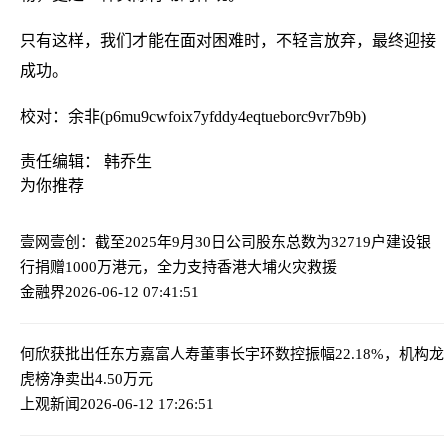
只有这样，我们才能在面对困难时，不轻言放弃，最终迎接
成功。
校对：余非(p6mu9cwfoix7yfddy4eqtueborc9vr7b9b)
责任编辑： 韩乔生
为你推荐
壹网壹创：截至2025年9月30日公司股东总数为32719户
建设银
行捐赠1000万港元，全力支持香港大埔火灾救援
金融界
2026-06-12 07:41:51
何欣获批出任东方嘉富人寿董事长
宇环数控振幅22.18%，机构龙
虎榜净卖出4.50万元
上观新闻
2026-06-12 17:26:51