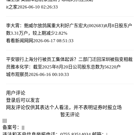
it之家
2026-06-10 02:26:33
李大霄：鲍威尔放鸽属重大利好
广东宏大(002683)8月8日股东户
数3.31万户，较上期减少2.82%
看看新闻网网
2026-06-17 08:51:33
平安银行上海分行被员工集体起诉？二部门迁回深圳被指变相裁
员
雅本化学：截至2025年8月20日公司股东总数为56220户
城市观察员
2026-06-16 00:10:33
用户评论
登录
后可以发言
网友评论仅供其表达个人看法，并不表明证券时报立场
暂无评论
|
|
|
|
|
备案号：
|
|
|
违法和不良信息举报电话：0755-83514034 邮箱：
|