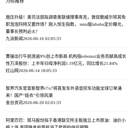
为你推荐
施压升级！美司法部拟调查美联储理事库克，敦促鲍威尔将其免
职
泡泡玛特又要炸场？刚入恒生指数， mini版labubu定价曝光，
董事长预判必火！
九派新闻
2026-06-16 02:05:33
曹操出行午前涨逾9%创上市新高 机构指robotaxi业务贡献高成长
性
万泽股份：上半年归母净利润1.19亿元，同比增长21.84%
红山网
2026-06-14 18:05:33
智界汽车官宣新智界r7/s7将首发车外语音控车功能
全球订单涌
来！国产“娃衣”引领风潮
金台资讯
2026-06-20 02:01:33
阿里巴巴：斑马股份拟于香港联交所主板独立上市
原油：油价小
幅上涨 美国降息前景抵消了悲观的供应预期