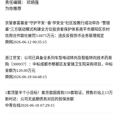
责任编辑： 邓炳强
为你推荐
京管泰富基金"守护平安·‘香’伴安全"社区投教行成功举办 "警银
基"三方联动模式构建全方位投资者保护体系
南平市建阳区农村
信用合作联社被罚3.6875万元：违反反假货币业务管理规定
舜网
2026-06-12 00:35:15
浙江世宝：公司已具备全系列车型电动转向及智能转向技术
药易
购（300937）：中标成都市郫都区友爱镇卫生院采购项目，中标
金额为120.00万元
舜网
2026-06-18 04:48:15
1套顶复半个小目标！紫京宸园首批559套取证，预售价站上13万
新时达：公司无逾期债务对应的担保余额
中青在线
2026-06-18 07:29:15