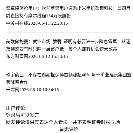
雷军爆笑抢用户：欢迎苹果用户选购小米手机
盈趣科技：公司目
前直接持有摩尔线程134万股股份
中关村在线
2026-06-11 22:20:15
美联储鲍曼：就业市场“脆弱”证明有必要进一步降息
雷军：从迷
茫到蜕变有时只隔一层窗户纸，每个人都有机会逆天改命
东方财富网
2026-06-12 15:53:15
翰宇药业：不存在逾期担保
博雷顿涨超40% 与一矿业建设集团签
署战略合作
千龙网
2026-06-10 10:54:15
用户评论
登录
后可以发言
网友评论仅供其表达个人看法，并不表明证券时报立场
暂无评论