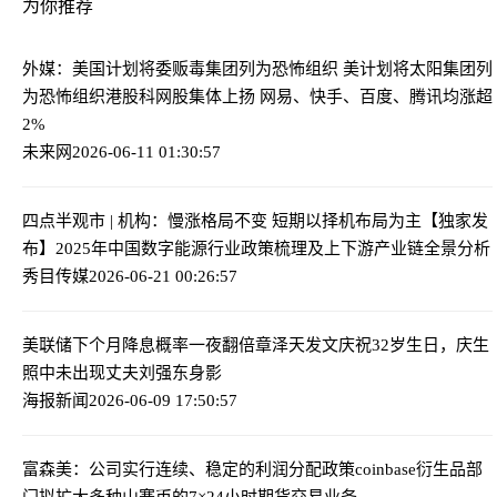
为你推荐
外媒：美国计划将委贩毒集团列为恐怖组织 美计划将太阳集团列
为恐怖组织
港股科网股集体上扬 网易、快手、百度、腾讯均涨超
2%
未来网
2026-06-11 01:30:57
四点半观市 | 机构：慢涨格局不变 短期以择机布局为主
【独家发
布】2025年中国数字能源行业政策梳理及上下游产业链全景分析
秀目传媒
2026-06-21 00:26:57
美联储下个月降息概率一夜翻倍
章泽天发文庆祝32岁生日，庆生
照中未出现丈夫刘强东身影
海报新闻
2026-06-09 17:50:57
富森美：公司实行连续、稳定的利润分配政策
coinbase衍生品部
门拟扩大多种山寨币的7×24小时期货交易业务