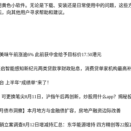
用黄色小软件。无论是下载、安装还是日常使用中的问题，这些
坛，向其他用户寻求帮助和建议。
美味午前涨逾6% 此前获中金给予目标价17.50港元
开启智能感知新纪元
两类贷款享财政贴息，消费贷单家机构最高补3
台 上半年“成绩单”来了！
色、可更换笔尖
8月11日，沪指午后再创新，炒股用什么app？揭秘
7月债市洞察】本月地方与金融债扩容，房地产融资边际改善
销立案调查
8月12日增减持汇总：东华能源增持 四方精创等22