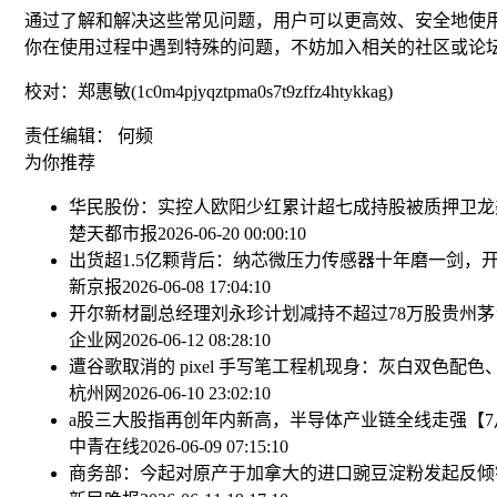
通过了解和解决这些常见问题，用户可以更高效、安全地使
你在使用过程中遇到特殊的问题，不妨加入相关的社区或论
校对：郑惠敏(1c0m4pjyqztpma0s7t9zffz4htykkag)
责任编辑： 何频
为你推荐
华民股份：实控人欧阳少红累计超七成持股被质押
卫龙
楚天都市报
2026-06-20 00:00:10
出货超1.5亿颗背后：纳芯微压力传感器十年磨一剑，
新京报
2026-06-08 17:04:10
开尔新材副总经理刘永珍计划减持不超过78万股
贵州茅
企业网
2026-06-12 08:28:10
遭谷歌取消的 pixel 手写笔工程机现身：灰白双色配
杭州网
2026-06-10 23:02:10
a股三大股指再创年内新高，半导体产业链全线走强
【
中青在线
2026-06-09 07:15:10
商务部：今起对原产于加拿大的进口豌豆淀粉发起反倾