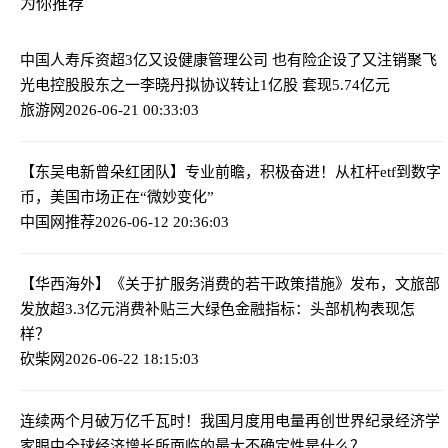
为你推荐
中国人寿斥资超3亿又设健康管理公司 也有险企设了又注销
聚飞
光电控股股东之一李晓丹拟协议转让1亿股 套现5.74亿元
旅游网
2026-06-21 00:33:03
【东吴电新曾朵红团队】专业前瞻，积极奋进！
从杠杆etf到数字
币，美国市场正在“微妙变化”
中国网推荐
2026-06-12 20:36:03
【华西海外】《关于扩服务消费的若干政策措施》发布，文旅部
发放超3.3亿元消费补贴
三大绿色金融指标：头部机构表现怎
样？
砍柴网
2026-06-22 18:15:03
连续两个月破万亿千瓦时！我国月度用电量再创世界纪录
经济学
家眼中全球经济增长所面临的最大不确定性是什么？