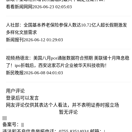
看看新闻网网
2026-06-23 02:05:03
人社部：全国基本养老保险参保人数达10.72亿人
超长假期激发
多样化文旅需求
新闻报刊
2026-06-12 01:29:03
视频|杨德龙：美国八月pce通胀数据符合预期 美联储十月降息稳
了！
ipo折戟后，西安这家芯片企业被华天科技收购！
新民晚报
2026-06-08 04:01:03
用户评论
登录
后可以发言
网友评论仅供其表达个人看法，并不表明证券时报立场
暂无评论
|
|
|
|
|
备案号：
|
|
|
违法和不良信息举报电话：0755-83514034 邮箱：
|