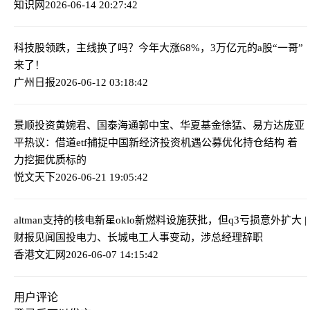
知识网
2026-06-14 20:27:42
科技股领跌，主线换了吗？
今年大涨68%，3万亿元的a股“一哥”
来了！
广州日报
2026-06-12 03:18:42
景顺投资黄婉君、国泰海通郭中宝、华夏基金徐猛、易方达庞亚
平热议：借道etf捕捉中国新经济投资机遇
公募优化持仓结构 着
力挖掘优质标的
悦文天下
2026-06-21 19:05:42
altman支持的核电新星oklo新燃料设施获批，但q3亏损意外扩大 |
财报见闻
国投电力、长城电工人事变动，涉总经理辞职
香港文汇网
2026-06-07 14:15:42
用户评论