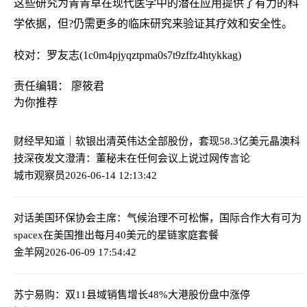
这些研究为青青草在现代医学中的潜在应用提供了有力的科
学依据，但?仍需更多的临床研究来验证其疗效和安全性。
校对：罗友志(1c0m4pjyqztpma0s7t9zffz4htykkag)
责任编辑： 廖筱君
为你推荐
财经早知道｜软银出清英伟达全部股份，套现58.3亿美元
晶澳科
技深夜发文澄清：董秘未在任何会议上说过网传言论
城市观察员
2026-06-14 12:13:42
对话美国环保协会主席：气候治理不可松懈，国际合作大有可为
spacex在美国推出每月40美元的星链家庭套餐
金羊网
2026-06-09 17:54:42
苏宁易购：双11县域销售增长48%
大港股份盘中涨停