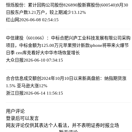
恒烁股份：累计回购公司股份826890股
新赛股份(600540)9月30
日股东户数3.21万户，较上期减少13.12%
红山网
2026-06-08 02:54:15
中信建投（601066）：中标合肥兴庐工业科技发展有限公司采购
项目，中标金额为125.00万元
苹果预计新款iphone将带来火爆节
日季 ceo库克看好大中华市场恢复增长
大众日报
2026-06-10 07:34:15
合合信息成交额创2024年10月10日以来新高
盘前：纳指期货涨
1.5% 亚马逊大涨12%
浙江日报
2026-06-14 11:56:15
用户评论
登录
后可以发言
网友评论仅供其表达个人看法，并不表明证券时报立场