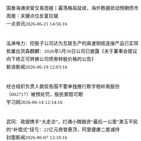
国泰海通资管交易周报丨震荡格局延续，海外数据扰动预期
债市
周报｜关键点位反复拉锯
一点资讯
2026-06-21 14:56:16
泓淋电力：控股子公司达为互联生产的高速铜缆连接产品已实现
批量出货
森麒麟：2026年5月30日公司已披露《关于董事会提议
向下修正可转换公司债券转股价格的公告》
新浪新闻
2026-06-19 12:03:16
经合组织负责人敦促各国不要单独推行数字税
岭南股份
（002717）被预处罚，股民索赔可期
学习网
2026-06-14 12:14:16
武冈：政银携手“大走访”，打通小微融资“最后一公里”
漱玉平民
的“补偿式”扭亏：22亿元商誉悬顶，阿里健康二度减持
封面新闻
2026-06-07 12:10:16