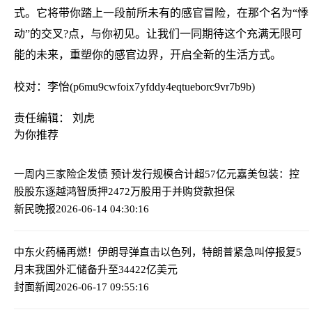
式。它将带你踏上一段前所未有的感官冒险，在那个名为“悸
动”的交叉?点，与你初见。让我们一同期待这个充满无限可
能的未来，重塑你的感官边界，开启全新的生活方式。
校对：李怡(p6mu9cwfoix7yfddy4eqtueborc9vr7b9b)
责任编辑： 刘虎
为你推荐
一周内三家险企发债 预计发行规模合计超57亿元
嘉美包装：控
股股东逐越鸿智质押2472万股用于并购贷款担保
新民晚报
2026-06-14 04:30:16
中东火药桶再燃！伊朗导弹直击以色列，特朗普紧急叫停报复
5
月末我国外汇储备升至34422亿美元
封面新闻
2026-06-17 09:55:16