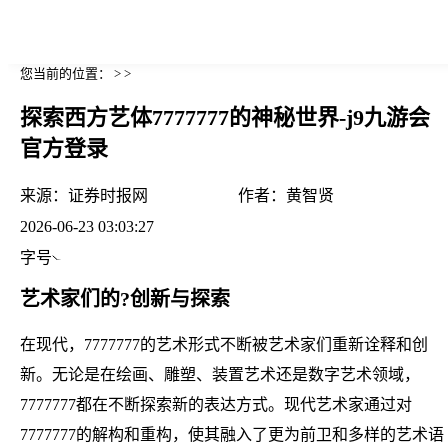
您当前的位置： > >
探索西方艺体7777777的神秘世界-j9九游会
官方登录
来源：
证券时报网
作者：
黄智贤
2026-06-23 03:03:27
字号
艺术家们的?创新与探索
在现代，7777777的艺术形式不断被艺术家们重新诠释和创
新。无论是在绘画、雕塑、装置艺术还是数字艺术领域，
7777777都在不断探索新的表达方式。现代艺术家通过对
7777777的解构和重构，使其融入了更为前卫和多样的艺术语