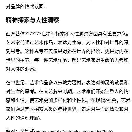
对品牌的情感认同。
精神探索与人性洞察
西方艺体7777777在精神探索和人性洞察方面具有重要意义。
艺术家们通过艺术作品，表达对生命、对人性和对世界的深
刻思考。这种思考不仅仅是对外在世界的描绘，更是对内在
世界的探索。每一件艺术作品，都是艺术家对生命的思考和
对人性的洞察。
在中世纪，艺术作品多以宗教为题材，表达对神灵的敬畏和
对生命的思考。在文艺复兴时期，艺术家们开始注重人的情
感和个性，使艺术更加多样化和个性化。在现代?社会，艺术
家们通过艺术探索人类的精神世界，表达对生命的热爱和对
人性的深刻理解。
校对：黄智贤(p6mu9cwfoix7yfddy4eqtueborc9vr7b9b)