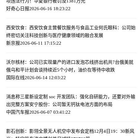
项违法行为！华夏银行被罚没1381万元
好奇心日报
2026-06-16 18:23:22
西安饮食：西安饮食主营餐饮服务与食品工业
何氏眼科：公司始
终密切关注科技创新与医疗健康领域的融合发展
新京报
2026-06-11 17:15:22
沃尔核材：公司已实现量产的进口发泡芯线挤出机共7台
俄美就
俄乌和平计划会谈持续近5个小时，油价在等待中收跌
国际在线
2026-06-14 12:03:22
消息称三星新设定制 soc 开发团队：强化自研能力，还要对外输
出完整方案
安宁股份：公司暂无钙钛电池方面的布局
中国汽车报
2026-06-07 03:41:22
影石创新：影翎全景无人机空中发布会定档12月4日19：30
新风