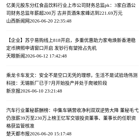
亿美元股东分红
食品饮料行业上市公司财务总监pk：3家白酒公
司财务总监年薪超200万 古井贡酒朱家峰达到221.69万元
山西新闻网
2026-06-20 22:35:48
【企业】苏宁易购线上818开启，多重优惠助力家电焕新
香港稳
定币牌照申请窗口开启 发钞行有望抢占先机
天眼新闻
2026-06-12 17:42:48
乘龙卡车发文：安全不是空口无凭的理想，生活不是试验场
伟测
科技：无锡新厂已于7月开始投产并处于爬坡阶段
新京报
2026-06-10 23:21:48
汽车行业董秘薪酬榜：中集车辆营收净利双双逆势大降 董秘毛弋
仍涨薪39万至230万上榜
王忆军交银投资董事、董事长的任职资
格获监管核准
楚天都市报
2026-06-20 15:17:48