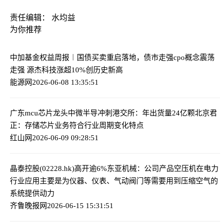
责任编辑： 水均益
为你推荐
中加基金权益周报︱国债买卖重启落地，债市走强
cpo概念震荡
走强 源杰科技涨超10%创历史新高
能源网
2026-06-08 13:35:51
广东mcu芯片龙头中微半导冲刺港交所：年出货量24亿颗
北京君
正：存储芯片业务符合行业周期变化特点
红山网
2026-06-09 09:28:51
晶泰控股(02228.hk)高开逾6%
东亚机械：公司产品空压机在电力
行业应用主要是为仪器、仪表、气动阀门等需要用到压缩空气的
系统提供动力
齐鲁晚报网
2026-06-15 15:31:51