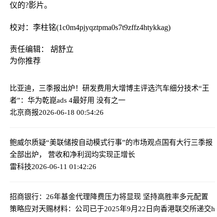
仪的?影片。
校对：李柱铭(1c0m4pjyqztpma0s7t9zffz4htykkag)
责任编辑： 胡舒立
为你推荐
比亚迪，三季报出炉！研发费用大增
博主评选汽车细分技术“王
者”：华为乾崑ads 4最好用 没有之一
北京商报
2026-06-18 00:54:26
鲍威尔质疑“美联储按自动模式行事”的市场观点
国有大行三季报
全部出炉， 营收和净利润均实现正增长
雷科技
2026-06-11 01:42:26
招商银行：26年基金代理降费压力将显现 坚持高胜率多元配置
策略应对
天赐材料：公司已于2025年9月22日向香港联交所递交h