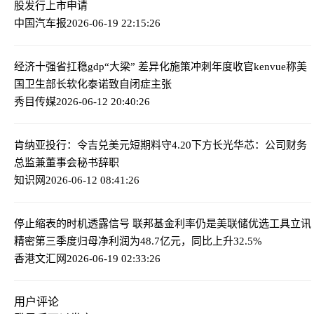
股发行上市申请
中国汽车报
2026-06-19 22:15:26
经济十强省扛稳gdp“大梁” 差异化施策冲刺年度收官
kenvue称美
国卫生部长软化泰诺致自闭症主张
秀目传媒
2026-06-12 20:40:26
肯纳亚投行：令吉兑美元短期料守4.20下方
长光华芯：公司财务
总监兼董事会秘书辞职
知识网
2026-06-12 08:41:26
停止缩表的时机透露信号 联邦基金利率仍是美联储优选工具
立讯
精密第三季度归母净利润为48.7亿元，同比上升32.5%
香港文汇网
2026-06-19 02:33:26
用户评论