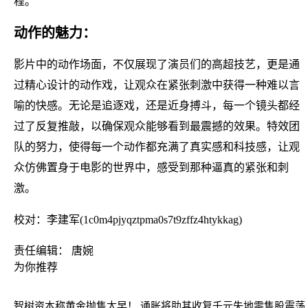
程。
动作的魅力：
影片中的动作场面，不仅展现了演员们的高超技艺，更是通
过精心设计的动作戏，让观众在紧张刺激中获得一种难以言
喻的快感。无论是追逐戏，还是近身搏斗，每一个镜头都经
过了反复推敲，以确保观众能够看到最震撼的效果。特效团
队的努力，使得每一个动作都充满了真实感和科技感，让观
众仿佛置身于电影的世界中，感受到那种逼真的紧张和刺
激。
校对：李建军(1c0m4pjyqztpma0s7t9zffz4htykkag)
责任编辑： 唐婉
为你推荐
智树资本称黄金抛售太早！ 通胀将助其收复千元失地
零售股震荡