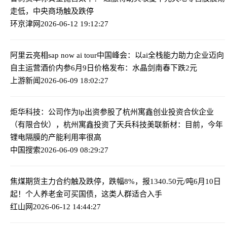
走低，中央商场触及跌停
环京津网
2026-06-12 19:12:27
阿里云亮相sap now ai tour中国峰会：以ai全栈能力助力企业迈向
自主运营
酒价内参6月9日价格发布：水晶剑南春下跌2元
上游新闻
2026-06-09 18:02:27
炬华科技：公司作为lp出资参股了杭州寓鑫创业投资合伙企业
（有限合伙），杭州寓鑫投资了天兵科技
美联新材：目前，今年
锂电隔膜的产能利用率很高
中国搜索
2026-06-09 08:29:27
焦煤期货主力合约触及跌停，跌幅8%，报1340.50元/吨
6月10日
起！个人养老金可买国债，这类人群适合入手
红山网
2026-06-12 14:44:27