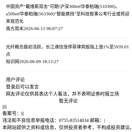
中国资产“戴维斯双击”可期!沪深300etf华泰柏瑞(510300)、
a500etf华泰柏瑞(563360)“智能换挡”至科技叙事
公考行业或将迎
来规范化
南方周末
2026-06-11 06:07:27
光纤概念盘初活跃，长江通信涨停
菲律宾股指上涨1%至5939.01
点
知识网
2026-06-09 18:13:27
用户评论
登录
后可以发言
网友评论仅供其表达个人看法，并不表明证券时报立场
暂无评论
|
|
|
|
|
备案号：
|
|
|
违法和不良信息举报电话：0755-83514034 邮箱：
|
本网站提供之资料或信息，仅供投资者参考，不构成投资建议