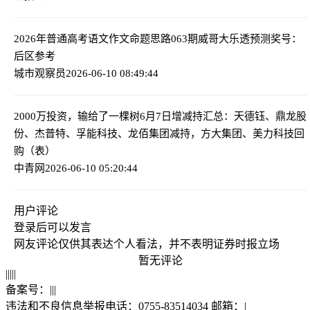
2026年普通高考语文作文命题思路
063期威哥大乐透预测奖号：
后区参考
城市观察员
2026-06-10 08:49:44
2000万投资，输给了一棵树
6月7日增减持汇总：天德钰、鼎龙股
份、杰普特、孚能科技、龙佰集团减持，方大集团、美力科技回
购（表）
中青网
2026-06-10 05:20:44
用户评论
登录
后可以发言
网友评论仅供其表达个人看法，并不表明证券时报立场
暂无评论
|
|
|
|
|
备案号：
|
|
|
违法和不良信息举报电话：0755-83514034 邮箱：
|