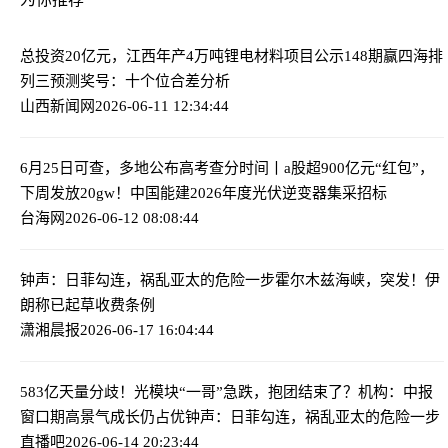
总投资20亿元，江西年产4万吨锂电材料项目公示
148期赢四海排
列三预测奖号：十个位合差分析
山西新闻网
2026-06-11 12:34:44
6月25日可查，多地公布高考查分时间丨a股超900亿元“红包”，
下周发放
20gw！中国能建2026年度光伏逆变器集采招标
台海网
2026-06-12 08:08:44
钟声：日菲勾连，祸乱亚太的危险一步
霍尔木兹海峡，突发！伊
朗称已起草收费条例
潇湘晨报
2026-06-17 16:04:44
583亿天量分歧！光模块“一哥”急跌，抱团结束了？机构：中报
窗口期高景气成长仍占优
钟声：日菲勾连，祸乱亚太的危险一步
直播吧
2026-06-14 20:23:44