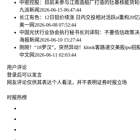
中密控股：目前未参与江南造船厂打造的钍基核能货轮
九派新闻
2026-06-15 06:47:44
长江有色：12日铝价续涨 日内交投相对活跃
ai重构2
奥一网
2026-06-08 07:52:44
中国光伏行业协会执行秘书长刘译阳：不要低估政策决
海报新闻
2026-06-10 15:27:44
刚刚！“18罗汉”，突然异动！
klook客路递交美股ip
中文网
2026-06-11 02:03:44
用户评论
登录
后可以发言
网友评论仅供其表达个人看法，并不表明证券时报立场
时报
热榜