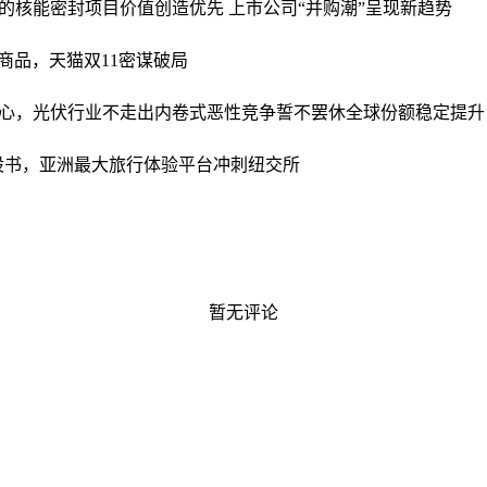
的核能密封项目
价值创造优先 上市公司“并购潮”呈现新趋势
0亿商品，天猫双11密谋破局
心，光伏行业不走出内卷式恶性竞争誓不罢休
全球份额稳定提升
o招股书，亚洲最大旅行体验平台冲刺纽交所
暂无评论