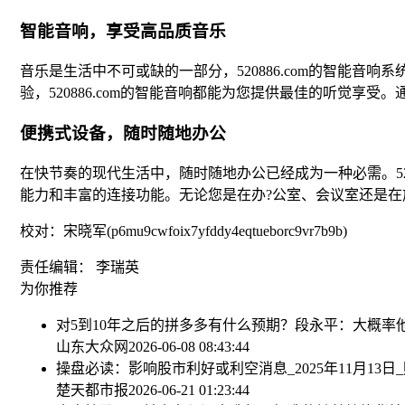
智能音响，享受高品质音乐
音乐是生活中不可或缺的一部分，520886.com的智能
验，520886.com的智能音响都能为您提供最佳的听觉享
便携式设备，随时随地办公
在快节奏的现代生活中，随时随地办公已经成为一种必需。52
能力和丰富的连接功能。无论您是在办?公室、会议室还是在
校对：宋晓军(p6mu9cwfoix7yfddy4eqtueborc9vr7b9b)
责任编辑： 李瑞英
为你推荐
对5到10年之后的拼多多有什么预期？段永平：大概率他
山东大众网
2026-06-08 08:43:44
操盘必读：影响股市利好或利空消息_2025年11月13日
楚天都市报
2026-06-21 01:23:44