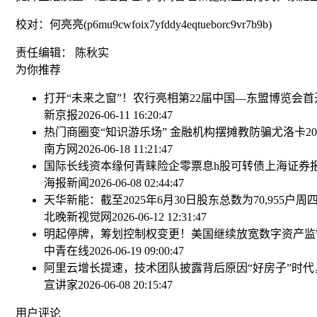
校对：何亮亮(p6mu9cwfoix7yfddy4eqtueborc9vr7b9b)
责任编辑： 陈秋实
为你推荐
打开“未来之窗”！农行亮相第22届中国—东盟博览会
首
新京报
2026-06-11 16:20:47
热门商圈变“知识游乐场” 金融机构摆摊教防骗
尤洛卡20
南方网
2026-06-18 11:21:47
国际长线资本缘何青睐险企零票息h股可转债
上海证券
海报新闻
2026-06-08 02:44:47
天华新能：截至2025年6月30日股东总数为70,955户
周
北晚新视觉网
2026-06-12 12:31:47
明起停牌，筹划控制权变更！
美国继续放宽数字资产监管，
中青在线
2026-06-19 09:00:47
阿里云增长提速，技术团队披露背后原因
“好房子”时
宣讲家
2026-06-08 20:15:47
用户评论