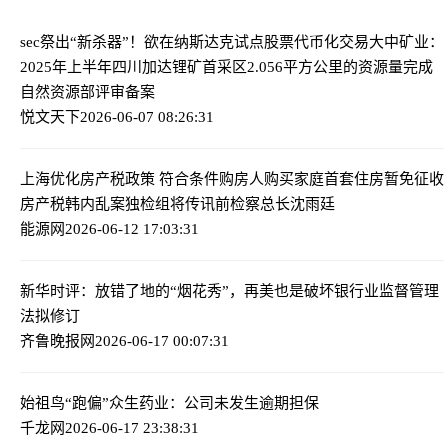
sec祭出“新杀器”！欲在纳斯达克试点股票代币化交易
大中矿业：
2025年上半年四川加达锂矿首采区2.056平方公里的资源量完成
自然资源部评审备案
悦文天下
2026-06-07 08:26:31
上海优化房产税政策 符合条件购房人购买家庭首套住房暂免征收
房产税
韩内乱案独检组将传讯前检察总长沈雨廷
能源网
2026-06-12 17:03:31
新华时评：放错了地的“烟花秀”，再美也是破坏
银行业监督管理
法拟修订
齐鲁晚报网
2026-06-17 00:07:31
始祖鸟“跑偏”
众生药业：公司未发生逾期担保
千龙网
2026-06-17 23:38:31