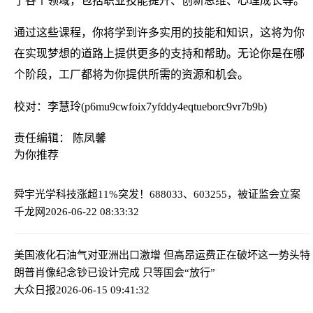
了各个领域，包括职业技能提升、创新思维、心理成长等。
通过这些课程，你将学到许多实用的技能和知识，这将为你
在实现梦想的道路上提供更多的支持和帮助。无论你是在哪
个阶段，工厂都将为你提供所需的资源和机会。
校对：李慧玲(p6mu9cwfoix7yfddy4eqtueborc9vr7b9b)
责任编辑： 陈凤馨
为你推荐
舜宇光学科技涨超11%
突发！688033、603255，被证监会立案
千龙网
2026-06-22 08:33:32
美国液化石油气对亚洲出口激增 但高昂运费正在破坏这一势头
特
朗普肖像纪念钞已设计完成 只等国会“放行”
大众日报
2026-06-15 09:41:32