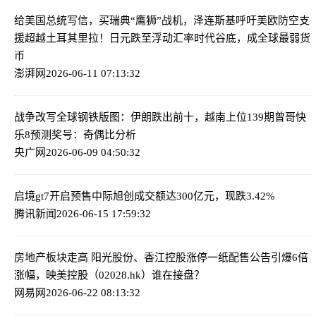
给美国总统写信，买瑞典“鹰狮”战机，泽连斯基呼吁美欧防空支
援
超越土耳其里拉！日元跌至浮动汇率时代谷底，成全球最弱货
币
澎湃网
2026-06-11 07:13:32
战争改写全球钢铁版图：伊朗跌出前十，越南上位
139期曾哥快
乐8预测奖号：奇偶比分析
央广网
2026-06-09 04:50:32
启境gt7开启预售
中际旭创成交额达300亿元，现跌3.42%
腾讯新闻
2026-06-15 17:59:32
房地产板块走高 阳光股份、香江控股涨停
一纸配售公告引爆6倍
涨幅，映美控股（02028.hk）谁在接盘？
网易网
2026-06-22 08:13:32