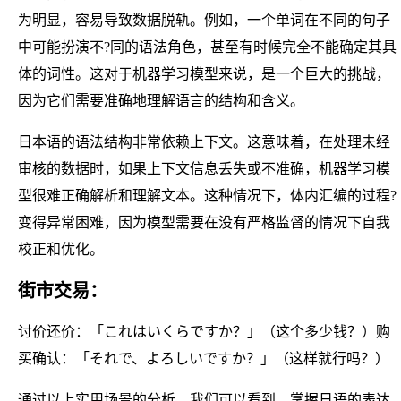
为明显，容易导致数据脱轨。例如，一个单词在不同的句子
中可能扮演不?同的语法角色，甚至有时候完全不能确定其具
体的词性。这对于机器学习模型来说，是一个巨大的挑战，
因为它们需要准确地理解语言的结构和含义。
日本语的语法结构非常依赖上下文。这意味着，在处理未经
审核的数据时，如果上下文信息丢失或不准确，机器学习模
型很难正确解析和理解文本。这种情况下，体内汇编的过程?
变得异常困难，因为模型需要在没有严格监督的情况下自我
校正和优化。
街市交易：
讨价还价：「これはいくらですか？」（这个多少钱？）购
买确认：「それで、よろしいですか？」（这样就行吗？）
通过以上实用场景的分析，我们可以看到，掌握日语的表达