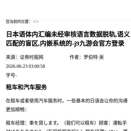
您当前的位置： > >
日本语体内汇编未经审核语言数据脱轨,语义
匹配的盲区,内嵌系统的-j9九游会官方登录
来源：
证券时报网
作者：
罗伯特·吴
2026-06-23 03:00:58
字号
租车和汽车服务
在租车或者使用汽车服务时，一些基本的日语会让你的沟通
更加顺畅：
租车经理：車を貸します。（我们可以租车）顾客：運転手