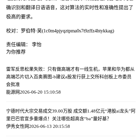
确识别和翻译日语语音，这对算法的实时性和准确性提出了
极高的要求。
校对：罗伯特·吴(1c0m4pjyqztpma0s7t9zffz4htykkag)
责任编辑： 李怡
为你推荐
雷军反思松果失败：只有做高端才有一线生机，苹果和华为都从
高端芯片切入
百奥赛图-b建议a股发行获上交所科创板上市委员
会批准
能源网
2026-06-20 15:10:58
宁德时代大宗交易成交39.00万股 成交额1.48亿元
“港股ai龙头”阿
里巴巴官宣多重爆点！关注哪些超高含“ba”量好基？
伊秀女性网
2026-06-13 20:15:58