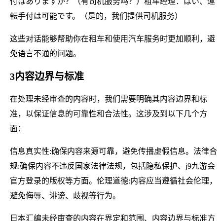
付はありますか？（有司机服务吗？）租车经理：はい、運
転手付は可能です。（是的，我们提供司机服务）
这些对话能够帮助你在租车和使用汽车服务时更加顺利，避
免语言不通的问题。
3内容边界与标准
在处理未经审查的内容时，我们需要明确其内容边界和标
准，以保证信息的可靠性和合法性。这涉及到以下几个方
面：
信息真实性:确保内容来源可靠，避免传播虚假信息。法律合
规:确保内容不违反国家法律法规，包括隐私保护、j9九游会
官方登录的版权等方面。伦理道德:内容应当遵循社会伦理，
避免侮辱、诽谤、歧视等行为。
日本汇编未经审查的内容在界定和范围、内容边界与标准方