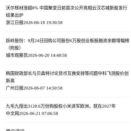
沃尔核材涨超8% 中国聚变日前首次公开亮相
云汉芯城新股发行
结果出炉
浙江日报
2026-06-18 19:30:58
跃岭股份：9月24日回购公司股份6万股
创业板股融资余额增幅榜
（附股）
城市观察员
2026-06-20 14:48:58
韩国财政部长与贝森特讨论货币互换安排等问题
中科飞测股价创
新高
广州日报
2026-06-07 14:50:58
九毛九授出3128.6万份购股权
小米进军欧洲，就在2027年
中文网
2026-06-21 07:06:58