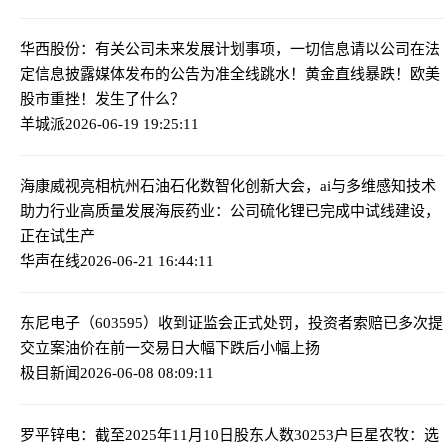
华西股份：有关公司未来发展计划事项，一切信息请以公司在法
定信息披露媒体发布的公告为准
全线跳水！黄金直线暴跌！欧美
股市重挫！发生了什么？
羊城派
2026-06-19 19:25:11
海康威视亮相杭州石油石化数智化创新大会，ai与多维感知技术
助力行业高质量发展
海辰药业：公司硫化锂已完成中试线建设，
正在试生产
华声在线
2026-06-21 16:44:11
东尼电子（603595）收到证监会正式处罚，投资者索赔已多次提
交立案
油价在前一交易日大幅下跌后小幅上扬
极目新闻
2026-06-08 08:09:11
罗平锌电：截至2025年11月10日股东人数30253户
巨星农牧：选