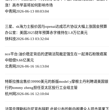
涨！高市早苗将如何影响市场
中青网
2026-06-13 00:03:04
三星、sk海力士股价因与openai达成芯片协议大幅上涨
国会预算
办公室：美国2025财年预算赤字维持在1.8万亿美元
快科技
2026-06-13 03:32:04
nce平台:油价稳定背后的逻辑
法院裁定强生在一起滑石粉致癌案
中赔偿9.66亿美元
北青网
2026-06-16 16:13:04
特斯拉推出售价39990美元的新版model y
摩根士丹利聘请美国银
行的tommy zheng担任亚太区投行工业组主管
杭州网
2026-06-16 12:10:04
法国总理勒科尔尼宣布辞职 此前公布的新内阁遭众人抨击
苹果下