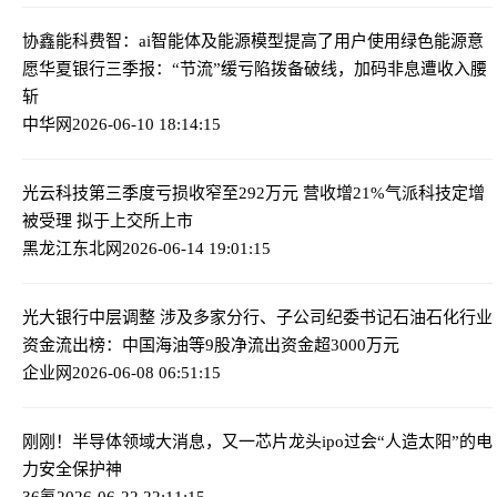
协鑫能科费智：ai智能体及能源模型提高了用户使用绿色能源意
愿
华夏银行三季报：“节流”缓亏陷拨备破线，加码非息遭收入腰
斩
中华网
2026-06-10 18:14:15
光云科技第三季度亏损收窄至292万元 营收增21%
气派科技定增
被受理 拟于上交所上市
黑龙江东北网
2026-06-14 19:01:15
光大银行中层调整 涉及多家分行、子公司纪委书记
石油石化行业
资金流出榜：中国海油等9股净流出资金超3000万元
企业网
2026-06-08 06:51:15
刚刚！半导体领域大消息，又一芯片龙头ipo过会
“人造太阳”的电
力安全保护神
36氪
2026-06-22 22:11:15