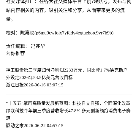
社交媒体推广：在各大社交媒体平台上创?建账号，发布与网
站内容相关的内容，吸引关注和分享，从而带来更多的流
量。
校对：陈嘉映(p6mu9cwfoix7yfddy4eqtueborc9vr7b9b)
责任编辑： 冯兆华
为你推荐
神工股份第三季度归母净利润2233万元，同比降1.7%
德克斯户
外设定2026年53.5亿美元营收目标
浙江日报
2026-06-16 03:07:15
“十五五”擘画高质量发展新蓝图：科技自立自强，全面深化改革
绿联科技今年前三季度营收增长47.8% 多元创新领跑消费电子赛
道
驱动之家
2026-06-22 04:57:15