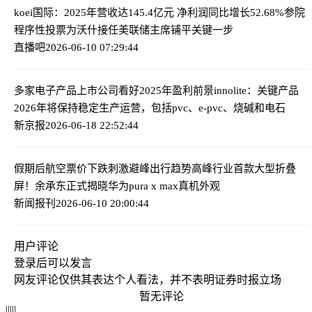
koei国际：2025年营收达145.4亿元 净利润同比增长52.68%
参院
程序性投票为沃什接任美联储主席铺平关键一步
直播吧
2026-06-10 07:29:44
多家电子产品上市公司看好2025年盈利前景
innolite：关键产品
2026年将保持稳定生产运营，包括pvc、e-pvc、烧碱和电石
新京报
2026-06-18 22:52:44
假期后航空票价下跌刺激避峰出行趋势高峰
行业首款大型折叠
屏！余承东正式揭晓华为pura x max真机外观
新闻报刊
2026-06-10 20:00:44
用户评论
登录
后可以发言
网友评论仅供其表达个人看法，并不表明证券时报立场
暂无评论
|
|
|
|
|