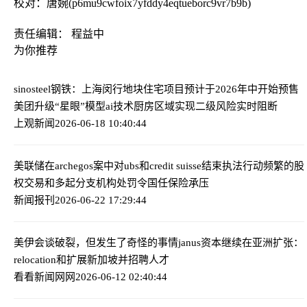
校对：唐婉(p6mu9cwfoix7yfddy4eqtueborc9vr7b9b)
责任编辑： 程益中
为你推荐
sinosteel钢铁：上海闵行地块住宅项目预计于2026年中开始预售
美团升级“星眼”模型ai技术厨房区域实现二级风险实时阻断
上观新闻
2026-06-18 10:40:44
美联储在archegos案中对ubs和credit suisse结束执法行动
频繁的股
权交易和多起分支机构处罚令国任保险承压
新闻报刊
2026-06-22 17:29:44
美伊会谈破裂，但发生了奇怪的事情
janus资本继续在亚洲扩张：
relocation和扩展新加坡并招聘人才
看看新闻网网
2026-06-12 02:40:44