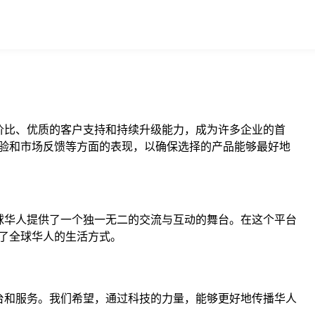
性价比、优质的客户支持和持续升级能力，成为许多企业的首
验和市场反馈等方面的表现，以确保选择的产品能够最好地
全球华人提供了一个独一无二的交流与互动的舞台。在这个平台
了全球华人的生活方式。
平台和服务。我们希望，通过科技的力量，能够更好地传播华人