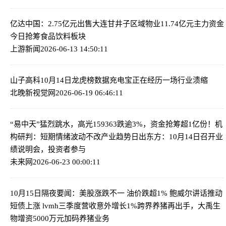
亿达中国：2.75亿元出售大连甘井子区域物业
11.74亿元主力资金
今日抢筹食品饮料板块
上游新闻
2026-06-13 14:50:11
山子高科10月14日龙虎榜数据
充电宝正在经历一场行业溃缩
北晚新视觉网
2026-06-19 06:46:11
“易中天”猛烈跳水，高光159363跌逾3%，资金抢筹超1亿份！机
构研判：短期情绪波动不改产业趋势
日出东方：10月14日召开业
绩说明会，投资者参与
未来网
2026-06-23 00:00:11
10月15日隔夜要闻：美股涨跌不一 油价跌超1% 鲍威尔讲话推动
短债上涨 lvmh三季度营收意外增长1%
跨界养猪再出手，大禹生
物增资5000万元加码养猪业务