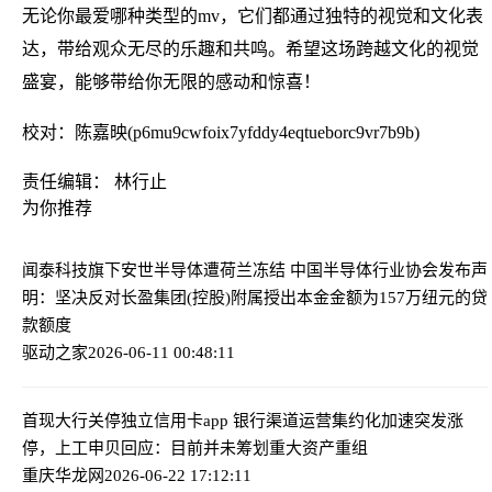
无论你最爱哪种类型的mv，它们都通过独特的视觉和文化表
达，带给观众无尽的乐趣和共鸣。希望这场跨越文化的视觉
盛宴，能够带给你无限的感动和惊喜！
校对：陈嘉映(p6mu9cwfoix7yfddy4eqtueborc9vr7b9b)
责任编辑： 林行止
为你推荐
闻泰科技旗下安世半导体遭荷兰冻结 中国半导体行业协会发布声
明：坚决反对
长盈集团(控股)附属授出本金金额为157万纽元的贷
款额度
驱动之家
2026-06-11 00:48:11
首现大行关停独立信用卡app 银行渠道运营集约化加速
突发涨
停，上工申贝回应：目前并未筹划重大资产重组
重庆华龙网
2026-06-22 17:12:11