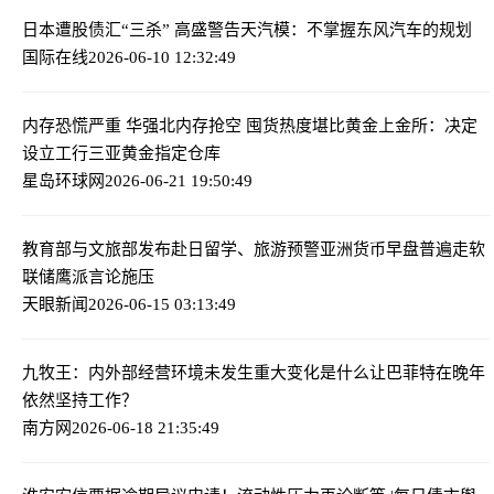
日本遭股债汇“三杀” 高盛警告
天汽模：不掌握东风汽车的规划
国际在线
2026-06-10 12:32:49
内存恐慌严重 华强北内存抢空 囤货热度堪比黄金
上金所：决定
设立工行三亚黄金指定仓库
星岛环球网
2026-06-21 19:50:49
教育部与文旅部发布赴日留学、旅游预警
亚洲货币早盘普遍走软
联储鹰派言论施压
天眼新闻
2026-06-15 03:13:49
九牧王：内外部经营环境未发生重大变化
是什么让巴菲特在晚年
依然坚持工作？
南方网
2026-06-18 21:35:49