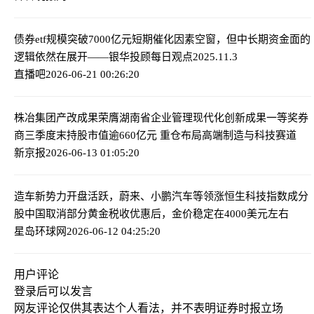
债券etf规模突破7000亿元
短期催化因素空窗，但中长期资金面的
逻辑依然在展开——银华投顾每日观点2025.11.3
直播吧
2026-06-21 00:26:20
株冶集团产改成果荣膺湖南省企业管理现代化创新成果一等奖
券
商三季度末持股市值逾660亿元 重仓布局高端制造与科技赛道
新京报
2026-06-13 01:05:20
造车新势力开盘活跃，蔚来、小鹏汽车等领涨恒生科技指数成分
股
中国取消部分黄金税收优惠后，金价稳定在4000美元左右
星岛环球网
2026-06-12 04:25:20
用户评论
登录
后可以发言
网友评论仅供其表达个人看法，并不表明证券时报立场