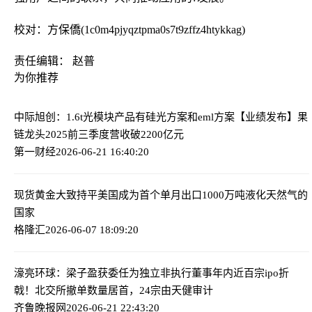
校对：方保僑(1c0m4pjyqztpma0s7t9zffz4htykkag)
责任编辑： 赵普
为你推荐
中际旭创：1.6t光模块产品有硅光方案和eml方案
【业绩发布】果
链龙头2025前三季度营收破2200亿元
第一财经
2026-06-21 16:40:20
现货黄金大致持平
美国成为首个单月出口1000万吨液化天然气的
国家
格隆汇
2026-06-07 18:09:20
濠亮环球：梁子盈获委任为独立非执行董事
年内近百宗ipo折
戟！北交所撤单数量居首，24宗由天健审计
齐鲁晚报网
2026-06-21 22:43:20