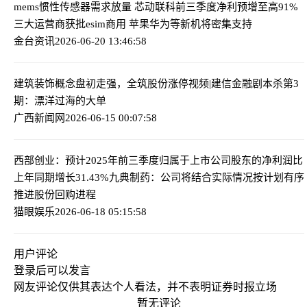
mems惯性传感器需求放量 芯动联科前三季度净利预增至高91%
三大运营商获批esim商用 苹果华为等新机将密集支持
金台资讯
2026-06-20 13:46:58
建筑装饰概念盘初走强，全筑股份涨停
视频|建信金融剧本杀第3
期：漂洋过海的大单
广西新闻网
2026-06-15 00:07:58
西部创业：预计2025年前三季度归属于上市公司股东的净利润比
上年同期增长31.43%
九典制药：公司将结合实际情况按计划有序
推进股份回购进程
猫眼娱乐
2026-06-18 05:15:58
用户评论
登录
后可以发言
网友评论仅供其表达个人看法，并不表明证券时报立场
暂无评论