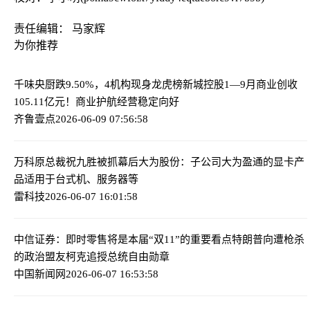
责任编辑： 马家辉
为你推荐
千味央厨跌9.50%，4机构现身龙虎榜
新城控股1—9月商业创收
105.11亿元！商业护航经营稳定向好
齐鲁壹点
2026-06-09 07:56:58
万科原总裁祝九胜被抓幕后
大为股份：子公司大为盈通的显卡产
品适用于台式机、服务器等
雷科技
2026-06-07 16:01:58
中信证券：即时零售将是本届“双11”的重要看点
特朗普向遭枪杀
的政治盟友柯克追授总统自由勋章
中国新闻网
2026-06-07 16:53:58