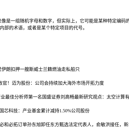
xxxxl”看起来像是一组随机字母和数字，但实际上，它可能是某种
群体内部的术语，或者是某个特定项目的代号。
里
伊朗扣押一艘斯威士兰籍燃油走私船只
收官！
迈为股份：公司会持续加大海外市场开拓力度
业最佳分析师第一名国盛证券刘高畅最新研究观点：太空计算有望
国芯科技：产业基金累计减持1.50%公司股份
必和必拓订单
孙东旭卸任东方甄选法定代表人，俞敏洪接任，新