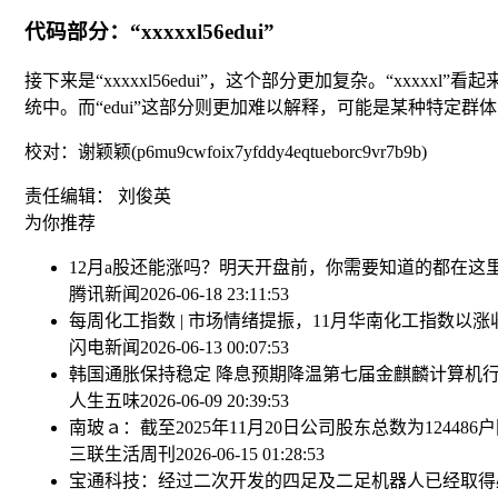
代码部分：“xxxxxl56edui”
接下来是“xxxxxl56edui”，这个部分更加复杂。“x
统中。而“edui”这部分则更加难以解释，可能是某种特定
校对：谢颖颖(p6mu9cwfoix7yfddy4eqtueborc9vr7b9b)
责任编辑： 刘俊英
为你推荐
12月a股还能涨吗？明天开盘前，你需要知道的都在这
腾讯新闻
2026-06-18 23:11:53
每周化工指数 | 市场情绪提振，11月华南化工指数以涨
闪电新闻
2026-06-13 00:07:53
韩国通胀保持稳定 降息预期降温
第七届金麒麟计算机行
人生五味
2026-06-09 20:39:53
南玻ａ：截至2025年11月20日公司股东总数为124486户
三联生活周刊
2026-06-15 01:28:53
宝通科技：经过二次开发的四足及二足机器人已经取得