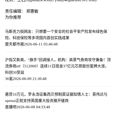
责任编辑： 郑惠敏
为你推荐
马斯克力挺网友：只想要一个安全的社会
平安产险发布绿色保
险、科技保险等多项国内首创实践成果
楚天都市报
2026-06-11 05:46:48
沪指又新高，“旗手”回调接人，机构：高景气券商攻守兼备！顶
流券商etf（512000）连续11日揽金37亿元
芯原股份复牌大涨，
科创50受益
36氪
2026-06-09 21:30:48
悬赏10万元，罗永浩征集西贝预制菜证据
知情人士：英伟达与
openai正就支持英国重大投资展开磋商
直播吧
2026-06-08 04:33:48