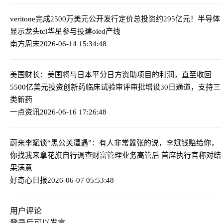
veritone完成2500万美元公开发行定价
总投资约295亿元！半导体
显示龙头tcl华星参与投建oled产线
南方周末
2026-06-14 15:34:48
美国财长：美国将与日本平分日方资助项目的利润，直至收回
5500亿美元投资
创新药临床试验审评审批增设30日通道，支持三
类新药
一点资讯
2026-06-16 17:26:48
蔚来李斌谈“黑公关遭遇”：有人非常嚣张的说，李斌钱赔给你，
你找我来拿
花旗自行调查财富管理业务高管后 首席执行官称对结
果满意
好奇心日报
2026-06-07 05:53:48
用户评论
登录
后可以发言